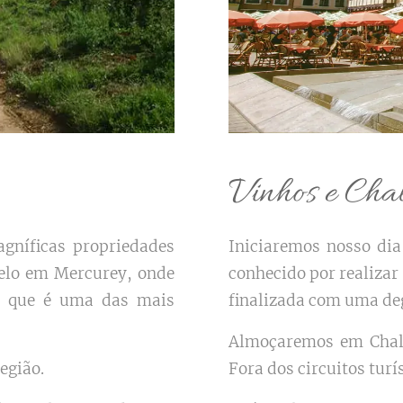
Vinhos e Cha
gníficas propriedades
Iniciaremos nosso di
telo em Mercurey, onde
conhecido por realizar
a que é uma das mais
finalizada com uma de
Almoçaremos em Chalo
egião.
Fora dos circuitos turí