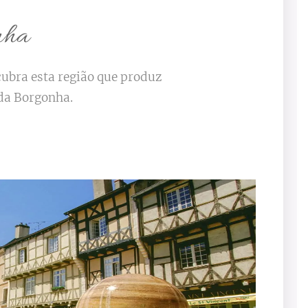
onha
cubra esta região que produz
 da Borgonha.