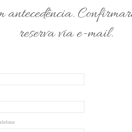
m antecedência. Confirma
reserva via e-mail.
elefone