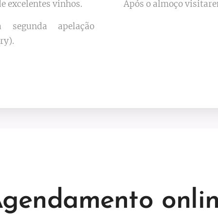
de excelentes vinhos.
Após o almoço visitar
a segunda apelação
ry).
gendamento onli