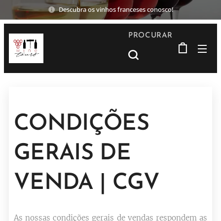
Descubra os vinhos franceses conosco!
PROCURAR
CONDIÇÕES
GERAIS DE
VENDA | CGV
As nossas condições gerais de vendas respondem as