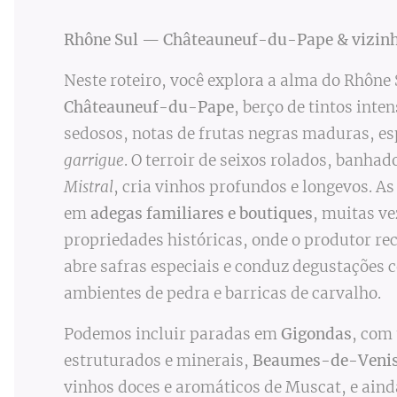
Rhône Sul — Châteauneuf-du-Pape & vizinh
Neste roteiro, você explora a alma do Rhône
Châteauneuf-du-Pape
, berço de tintos inte
sedosos, notas de frutas negras maduras, esp
garrigue
. O terroir de seixos rolados, banhado
Mistral
, cria vinhos profundos e longevos. As
em
adegas familiares e boutiques
, muitas v
propriedades históricas, onde o produtor re
abre safras especiais e conduz degustações
ambientes de pedra e barricas de carvalho.
Podemos incluir paradas em
Gigondas
, com
estruturados e minerais,
Beaumes-de-Veni
vinhos doces e aromáticos de Muscat, e ain