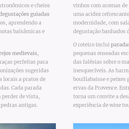
astronômicos e cheios
vinhos com aromas de c
degustações guiadas
uma acidez refrescante
cos, aprendendo a
modernidade, com salas
 notas balsâmicas e
degustação banhados de
O roteiro inclui
paradas
rejos medievais
,
pequenas enseadas esc
raças perfeitas para
das falésias sobre o m
monizações sugeridas
inesquecíveis. As harm
a locais a pratos de
bouillabaisse e peixes 
gadas. Cada parada
ervas da Provence. Ent
a perder de vista,
torna um convite a des
 pedras antigas.
experiência de wine to