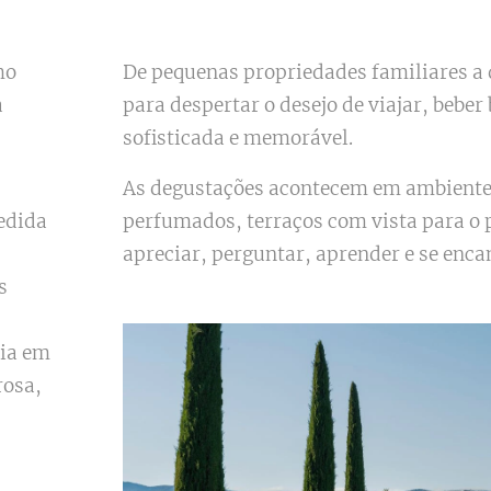
mo
De pequenas propriedades familiares a 
a
para despertar o desejo de viajar, beber
sofisticada e memorável.
As degustações acontecem em ambientes
edida
perfumados, terraços com vista para o
apreciar, perguntar, aprender e se enca
s
cia em
rosa,