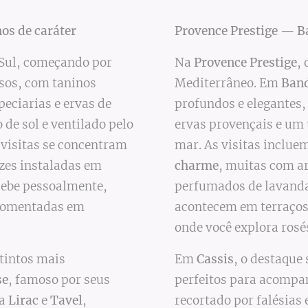
os de caráter
Provence Prestige — B
 Sul, começando por
Na
Provence Prestige
,
nsos, com taninos
Mediterrâneo. Em
Ban
eciarias e ervas de
profundos e elegantes,
 de sol e ventilado pelo
ervas provençais e um 
 visitas se concentram
mar. As visitas inclue
ezes instaladas em
charme
, muitas com ar
cebe pessoalmente,
perfumados de lavanda 
 comentadas em
acontecem em terraços 
onde você explora rosé
 tintos mais
Em
Cassis
, o destaque
se
, famoso por seus
perfeitos para acompan
da
Lirac
e
Tavel
,
recortado por falésias