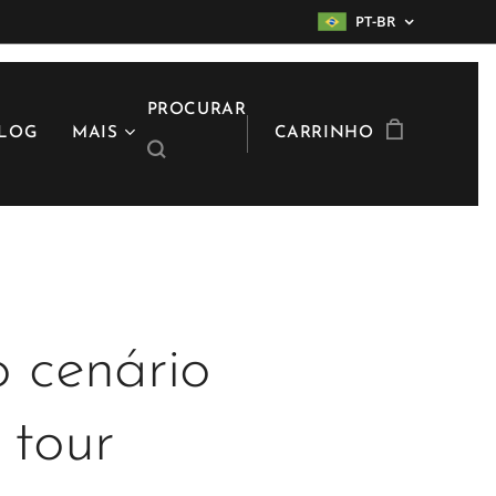
PT-BR
PROCURAR
LOG
MAIS
CARRINHO
o cenário
 tour