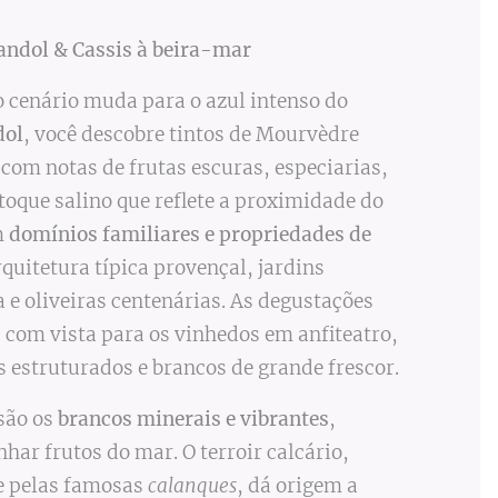
andol & Cassis à beira-mar
 o cenário muda para o azul intenso do
dol
, você descobre tintos de Mourvèdre
 com notas de frutas escuras, especiarias,
toque salino que reflete a proximidade do
m
domínios familiares e propriedades de
quitetura típica provençal, jardins
e oliveiras centenárias. As degustações
com vista para os vinhedos em anfiteatro,
s estruturados e brancos de grande frescor.
 são os
brancos minerais e vibrantes
,
har frutos do mar. O terroir calcário,
 e pelas famosas
calanques
, dá origem a