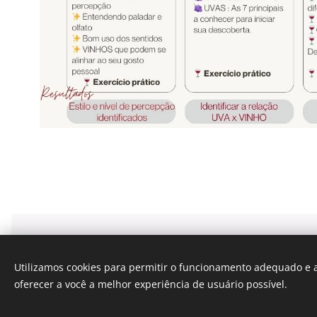
Viti Wine tours
| Lyon France
Utilizamos cookies para permitir o funcionamento adequado e a
LYON + (xx)33 6 40 90 81 40 (only whatsapp)
oferecer a você a melhor experiência de usuário possível.