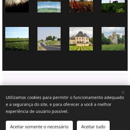
Viti Wine tours
| Lyon France
Utilizamos cookies para permitir o funcionamento adequado
LYON + (xx)33 6 40 90 81 40 (only whatsapp)
e a segurança do site, e para oferecer a você a melhor
CONDIÇÕES DE VENDA
Cookies
experiência de usuário possível.
Idiomas
Aceitar somente o necessário
Aceitar tudo
Português brasileiro
Français
American English