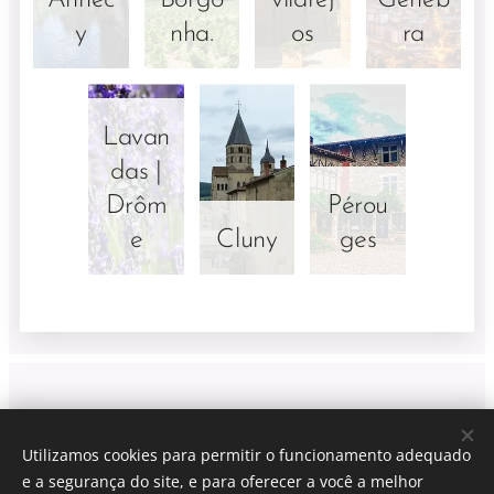
Annec
Borgo
vilarej
Geneb
y
nha.
os
ra
Lavan
das |
Drôm
Pérou
e
Cluny
ges
Viti Wine tours
| Lyon France
Utilizamos cookies para permitir o funcionamento adequado
LYON + (xx)33 6 40 90 81 40 (only whatsapp)
e a segurança do site, e para oferecer a você a melhor
CONDIÇÕES DE VENDA
Cookies