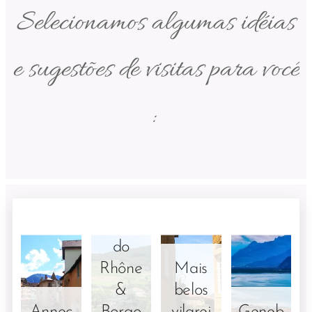
Selecionamos algumas idéias
e sugestões de visitas para você
:
Wine
tours :
Beaujo
lais ,
Vale
do
Rhône
Mais
&
belos