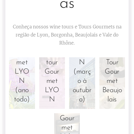
as
Tour
Conheça nossos wine tours e Tours Gourmets na
Gour
região de Lyon, Borgonha, Beaujolais e Vale do
Rhône.
Tour
Full
met
Gour
day
LYO
met
tour
N
Tour
LYO
Gour
(març
Gour
N
met
o à
met
(ano
LYO
outubr
Beaujo
todo)
N
o)
lais
Tour
Gour
met