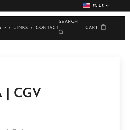
EN-US
SEARCH
S
LINKS
CONTACT
CART
 | CGV