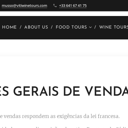
musso@vitiwinetours.com
+33 641 67 41 75
HOME
ABOUT US
FOOD TOURS
WINE TOUR
S GERAIS DE VENDA
e vendas respondem as exigências da lei francesa.