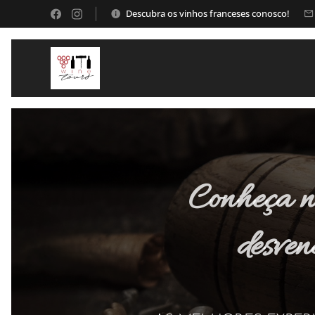
Descubra os vinhos franceses conosco!
Conheça no
desven