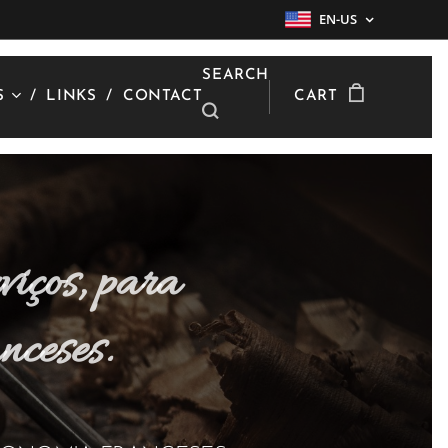
EN-US
SEARCH
S
LINKS
CONTACT
CART
viços, para
nceses.