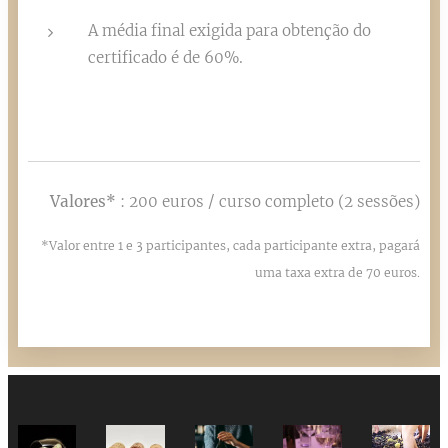
A média final exigida para obtenção do
certificado é de 60%.
Valores*
: 200 euros / curso completo (2 sessões)
*Valor entre 1 e 3 participantes, cada participante extra, pagará
uma taxa extra de 70 euros.