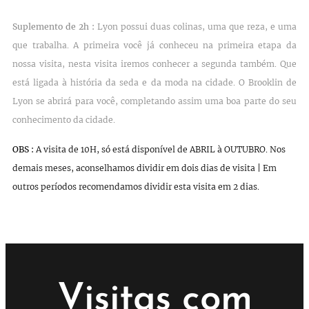
Suplemento de 2h :
Lyon possui duas colinas, uma que reza, e uma
que trabalha. A primeira você já conheceu na primeira etapa da
nossa visita, nesta visita iremos conhecer a segunda também. Que
está ligada à história da seda e da moda na cidade. O Brooklin de
Lyon se abrirá para você, completando assim uma boa parte do seu
conhecimento da cidade.
OBS :
A visita de 10H, só está disponível de ABRIL à OUTUBRO. Nos
demais meses, aconselhamos dividir em dois dias de visita | Em
outros períodos recomendamos dividir esta visita em 2 dias.
Visitas com