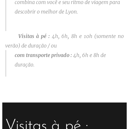
combina com você e seu ritmo de viagem para
descobrir o melhor de Lyon.
Visitas à pé :
4h, 6h, 8h e 10h (somente no
verão) de duração / ou
com transporte privado :
4h, 6h e 8h de
duração.
Visitas à pé :