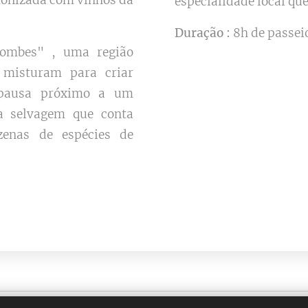
monizada com vinhos da
especialidade local que
Duração :
8h de passeio
Dombes" , uma região
 misturam para criar
 pausa próximo a um
a selvagem que conta
zenas de espécies de