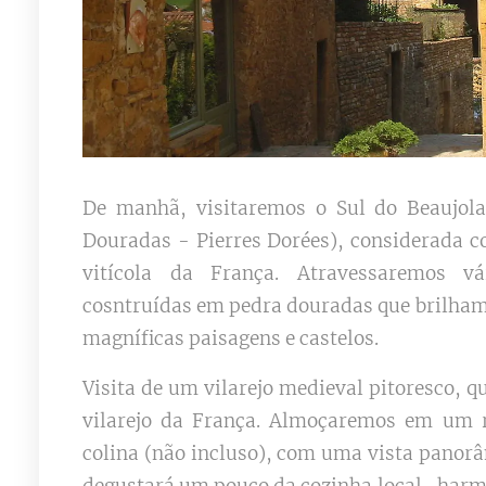
De manhã, visitaremos o Sul do Beaujola
Douradas - Pierres Dorées), considerada c
vitícola da França. Atravessaremos vár
cosntruídas em pedra douradas que brilham
magníficas paisagens e castelos.
Visita de um vilarejo medieval pitoresco, qu
vilarejo da França. Almoçaremos em um r
colina (não incluso), com uma vista panorâ