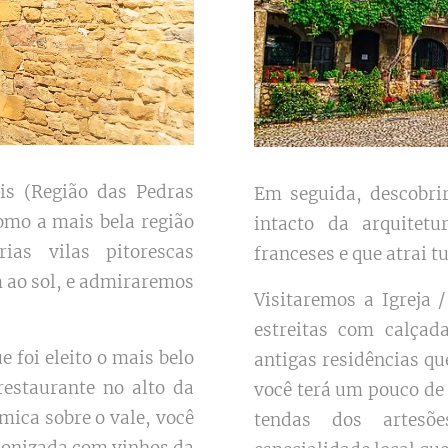
is (Região das Pedras
Em seguida, descobri
omo a mais bela região
intacto da arquitet
ias vilas pitorescas
franceses e que atrai t
 ao sol, e admiraremos
Visitaremos a Igreja 
estreitas com calçad
e foi eleito o mais belo
antigas residências qu
estaurante no alto da
você terá um pouco de 
mica sobre o vale, você
tendas dos artesõ