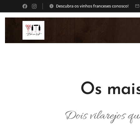
Descubra os vinhos franceses conosco!
Os mais
Dois vilarejos qu