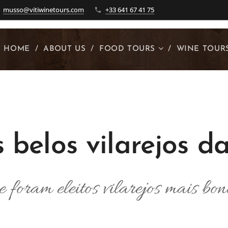
musso@vitiwinetours.com
+33 641 67 41 75
HOME
ABOUT US
FOOD TOURS
WINE TOUR
 belos vilarejos d
e foram eleitos vilarejos mais bo