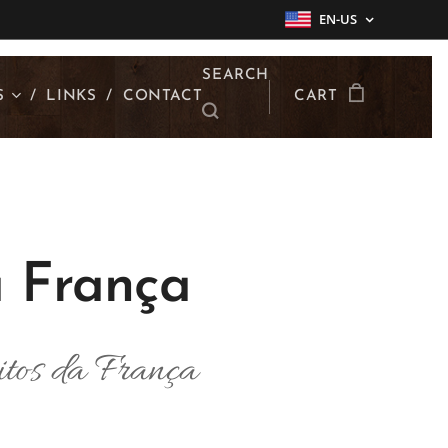
EN-US
SEARCH
S
LINKS
CONTACT
CART
a França
nitos da França