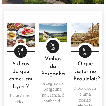
Jul
08
Jul
Jul
10
06
Vinhos
6 dicas
O que
da
do que
visitar no
Borgonha
comer em
Beaujolais?
A região da
Lyon ?
O Beaujolais
Borgonha,
é uma
na França, é
Lyon é uma
região
conhecida
cidade
vinícola