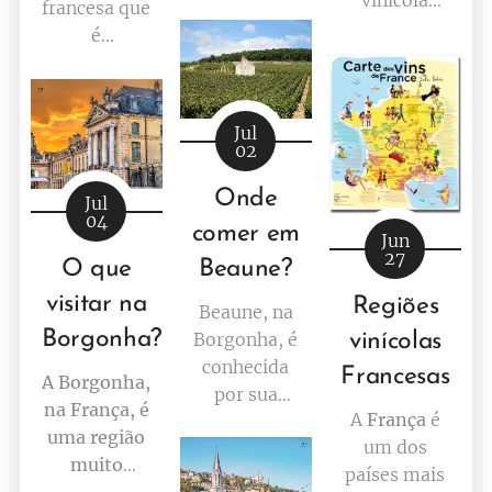
por produzir
francesa que
situada na
alguns dos
é
França,
vinhos mais
considerada
conhecida
renomados
uma capital
por seus
do mundo.
gastronômica,
Jul
vinhos
famosa por
02
tintos leves
sua rica
e frutados,
Onde
culinária
Jul
feitos
04
regional.
comer em
Jun
principalmente
27
O que
Beaune?
com a uva
Gamay.
visitar na
Regiões
Beaune, na
Borgonha?
Borgonha, é
vinícolas
conhecida
Francesas
A Borgonha,
por sua
na França, é
A
França
é
excelente
uma região
um dos
culinária e
muito
países mais
sua ampla
bonita, rica