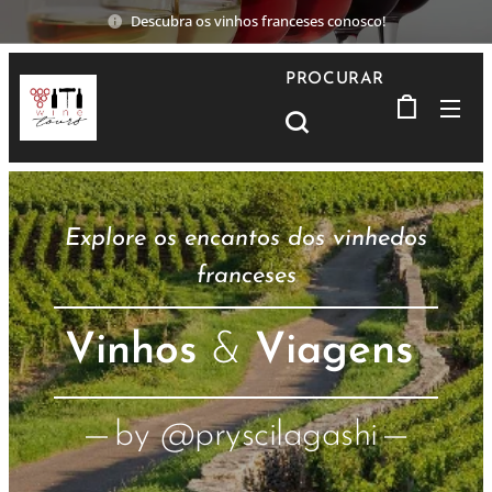
Descubra os vinhos franceses conosco!
PROCURAR
Explore os encantos dos vinhedos
franceses
Vinhos
&
Viagens
by @pryscilagashi