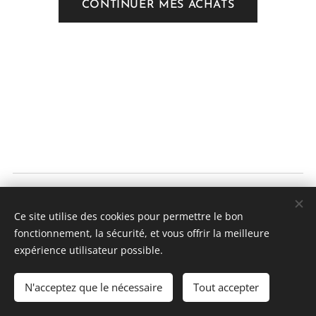
CONTINUER MES ACHATS
Wine tours au départ de Lyon.
Ce site utilise des cookies pour permettre le bon
France : +33 641 67 41 75
fonctionnement, la sécurité, et vous offrir la meilleure
CGV
| Politique de confidentialité
Cookies
expérience utilisateur possible.
Langues
N'acceptez que le nécessaire
Tout accepter
Português brasileiro
Français
American English