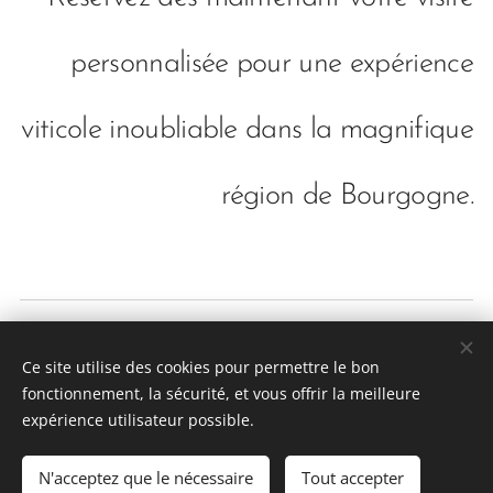
personnalisée pour une expérience
viticole inoubliable dans la magnifique
région de Bourgogne.
Wine tours au départ de Lyon.
Ce site utilise des cookies pour permettre le bon
France : +33 641 67 41 75
fonctionnement, la sécurité, et vous offrir la meilleure
CGV
| Politique de confidentialité
Cookies
expérience utilisateur possible.
Langues
N'acceptez que le nécessaire
Tout accepter
Português brasileiro
Français
American English