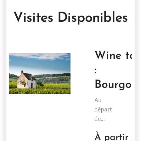
Visites Disponibles
Wine tou
:
Bourgog
Au
départ
de
Lyon,
À partir d
ou