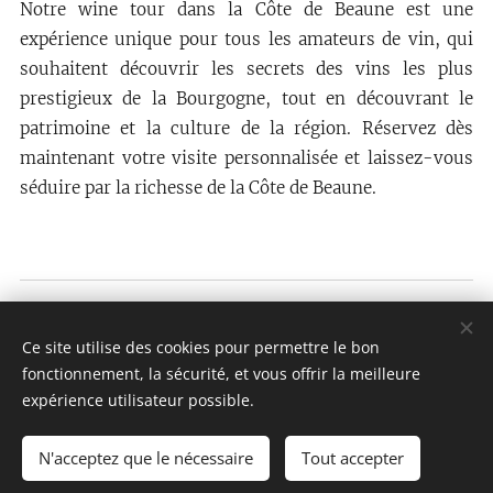
Notre wine tour dans la Côte de Beaune est une
expérience unique pour tous les amateurs de vin, qui
souhaitent découvrir les secrets des vins les plus
prestigieux de la Bourgogne, tout en découvrant le
patrimoine et la culture de la région. Réservez dès
maintenant votre visite personnalisée et laissez-vous
séduire par la richesse de la Côte de Beaune.
Wine tours au départ de Lyon.
Ce site utilise des cookies pour permettre le bon
France : +33 641 67 41 75
fonctionnement, la sécurité, et vous offrir la meilleure
CGV
| Politique de confidentialité
Cookies
expérience utilisateur possible.
Langues
N'acceptez que le nécessaire
Tout accepter
Português brasileiro
Français
American English