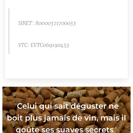
SIRET : 80000371700033
VTC : EVTC069190453
"
Celui qui sait déguster ne
boit plus jamais de vin, mais il
goûte ses suaves secrets
."