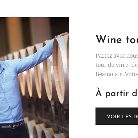
Wine tou
Partez avec nou
tour du vin et d
Beaujolais. Votr
vin et de la rég
À partir 
hôtel. Votre parcours œnologique débutera par la
visite des crus 
Sommelier / gui
VOIR LES D
ses vins, leur ap
(possibilité d'ar