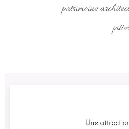
patrimoine architect
pitto
Une attraction