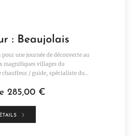
r : Beaujolais
s pour une journée de découverte au
es magnifiques villages du
e chauffeur / guide, spécialiste du
ion, viendra vous chercher dans votre
de
285,00
€
du Beaujolais. En chemin, votre
de vous commentera le Beaujolais,
ÉTAILS
pellation et ses villages traversés
rêt selon l'envie des clients et du