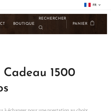
FR
RECHERCHER
CT
BOUTIQUE
PANIER
 Cadeau 1500
os
u à échanger pour une prestation au choix