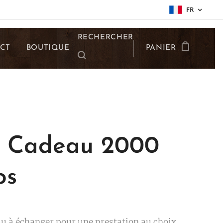
FR
RECHERCHER
CT
BOUTIQUE
PANIER
 Cadeau 2000
os
u à échanger pour une prestation au choix