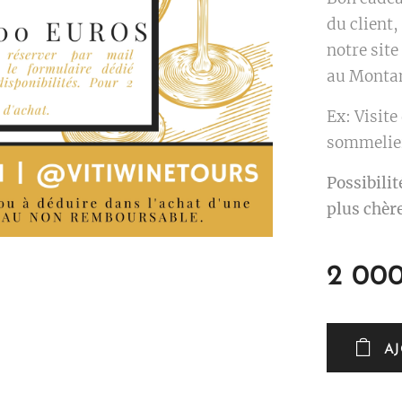
du client,
notre site
au Montan
Ex: Visite
sommelier
Possibilit
plus chère
2 00
A